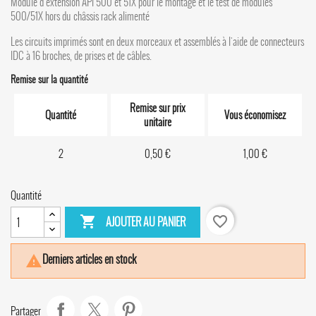
Module d'extension API 500 et 51X pour le montage et le test de modules
500/51X hors du châssis rack alimenté
Les circuits imprimés sont en deux morceaux et assemblés à l'aide de connecteurs
IDC à 16 broches, de prises et de câbles.
Remise sur la quantité
Remise sur prix
Quantité
Vous économisez
unitaire
2
0,50 €
1,00 €
Quantité

favorite_border
AJOUTER AU PANIER
Derniers articles en stock

Partager