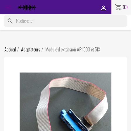
shopping_cart

(0)

search
Accueil
Adaptateurs
Module d'extension API 500 et 51X