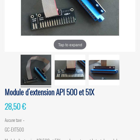
Tap to expand
Module d'extension API 500 et 51X
28,50 €
Aucune taxe
GC-EXT500