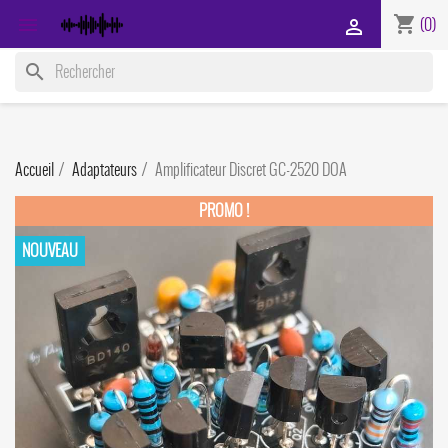
shopping_cart

(0)

search
Accueil
Adaptateurs
Amplificateur Discret GC-2520 DOA
PROMO !
NOUVEAU