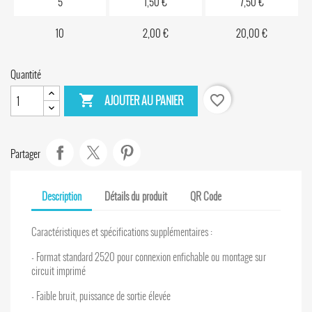
5
1,50 €
7,50 €
10
2,00 €
20,00 €
Quantité

favorite_border
AJOUTER AU PANIER
Partager
Description
Détails du produit
QR Code
Caractéristiques et spécifications supplémentaires :
- Format standard 2520 pour connexion enfichable ou montage sur
circuit imprimé
- Faible bruit, puissance de sortie élevée